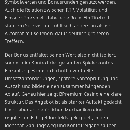
Symbolwerten und Bonusrunden genutzt werden.
Auch die Relation zwischen RTP, Volatilität und
Einsatzhöhe spielt dabei eine Rolle. Ein Titel mit
stabilem Spielverlauf fühlt sich anders an als ein
Automat mit seltenen, dafür deutlich größeren
Treffern.
Der Bonus entfaltet seinen Wert also nicht isoliert,
sondern im Kontext des gesamten Spielerkontos.
Einzahlung, Bonusgutschrift, eventuelle
Umsatzanforderungen, spätere Kontoprüfung und
Auszahlung bilden einen zusammenhängenden
Ablauf. Genau hier zeigt BPremium Casino eine klare
Struktur. Das Angebot ist als starker Auftakt gedacht,
bleibt aber an die üblichen Mechaniken eines
regulierten Echtgeldumfelds gekoppelt, in dem
Identität, Zahlungsweg und Kontofreigabe sauber