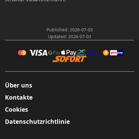
Published:
2026-07-03
Updated:
2026-07-03
Über uns
Kontakte
Cookies
Datenschutzrichtlinie