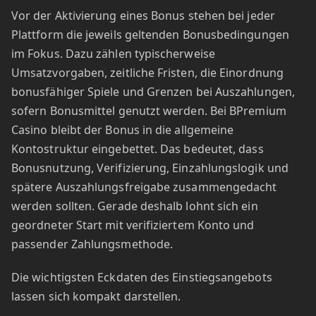
Vor der Aktivierung eines Bonus stehen bei jeder
Plattform die jeweils geltenden Bonusbedingungen
im Fokus. Dazu zählen typischerweise
Umsatzvorgaben, zeitliche Fristen, die Einordnung
bonusfähiger Spiele und Grenzen bei Auszahlungen,
sofern Bonusmittel genutzt werden. Bei BPremium
Casino bleibt der Bonus in die allgemeine
Kontostruktur eingebettet. Das bedeutet, dass
Bonusnutzung, Verifizierung, Einzahlungslogik und
spätere Auszahlungsfreigabe zusammengedacht
werden sollten. Gerade deshalb lohnt sich ein
geordneter Start mit verifiziertem Konto und
passender Zahlungsmethode.
Die wichtigsten Eckdaten des Einstiegsangebots
lassen sich kompakt darstellen.