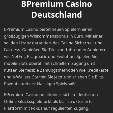
BPremium Casino
Deutschland
BPremium Casino bietet neuen Spielern einen
großzügigen Willkommensbonus in Euro. Mit einer
soliden Lizenz garantiert das Casino Sicherheit und
Fairness. Genießen Sie Titel von führenden Anbietern
wie NetEnt, Pragmatic und Evolution. Spielen Sie
mobile Slots überall mit schnellem Zugang und
nutzen Sie flexible Zahlungsmethoden wie Kreditkarte
und e-Wallets. Starten Sie jetzt und erleben Sie Blitz-
Payouts und erstklassigen Spielspaß!
BPremium Casino positioniert sich im deutschen
Online-Glücksspielmarkt als klar strukturierte
Plattform mit Fokus auf regulierten Zugang,