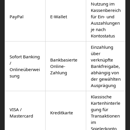
Nutzung im
Kassenbereich
PayPal
E-Wallet
für Ein- und
Auszahlungen
je nach
Kontostatus
Einzahlung
über
Sofort Banking
Bankbasierte
verknüpfte
/
Online-
Bankfreigabe,
Onlineüberwei
Zahlung
abhängig von
sung
der gewählten
Ausprägung
Klassische
Kartenhinterle
VISA /
gung für
Kreditkarte
Mastercard
Transaktionen
im
Spielerkonto