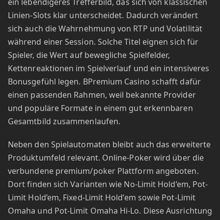
ein lebendigeres Trefferbild, das sich von klassischen
Linien-Slots klar unterscheidet. Dadurch verändert
sich auch die Wahrnehmung von RTP und Volatilität
während einer Session. Solche Titel eignen sich für
Spieler, die Wert auf bewegliche Spielfelder,
Kettenreaktionen im Spielverlauf und ein intensiveres
Bonusgefühl legen. BPremium Casino schafft dafür
einen passenden Rahmen, weil bekannte Provider
und populäre Formate in einem gut erkennbaren
Gesamtbild zusammenlaufen.
Neben den Spielautomaten bleibt auch das erweiterte
Produktumfeld relevant. Online-Poker wird über die
verbundene premium/poker Plattform angeboten.
Dort finden sich Varianten wie No-Limit Hold’em, Pot-
Limit Hold’em, Fixed-Limit Hold’em sowie Pot-Limit
Omaha und Pot-Limit Omaha Hi-Lo. Diese Ausrichtung