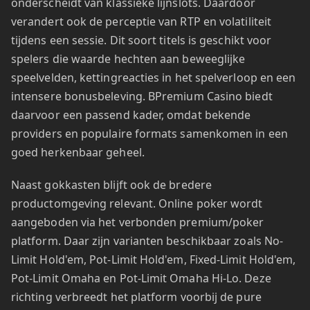
onderscheidt van klassieke lijnslots. Daardoor
verandert ook de perceptie van RTP en volatiliteit
tijdens een sessie. Dit soort titels is geschikt voor
spelers die waarde hechten aan beweeglijke
speelvelden, kettingreacties in het spelverloop en een
intensere bonusbeleving. BPremium Casino biedt
daarvoor een passend kader, omdat bekende
providers en populaire formats samenkomen in een
goed herkenbaar geheel.
Naast gokkasten blijft ook de bredere
productomgeving relevant. Online poker wordt
aangeboden via het verbonden premium/poker
platform. Daar zijn varianten beschikbaar zoals No-
Limit Hold'em, Pot-Limit Hold'em, Fixed-Limit Hold'em,
Pot-Limit Omaha en Pot-Limit Omaha Hi-Lo. Deze
richting verbreedt het platform voorbij de pure