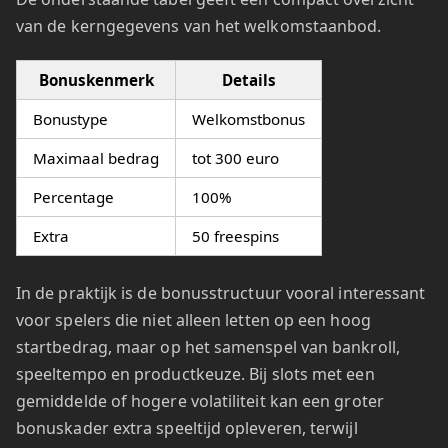
van de kerngegevens van het welkomstaanbod.
Bonuskenmerk
Details
Bonustype
Welkomstbonus
Maximaal bedrag
tot 300 euro
Percentage
100%
Extra
50 freespins
In de praktijk is de bonusstructuur vooral interessant
voor spelers die niet alleen letten op een hoog
startbedrag, maar op het samenspel van bankroll,
speeltempo en productkeuze. Bij slots met een
gemiddelde of hogere volatiliteit kan een groter
bonuskader extra speeltijd opleveren, terwijl