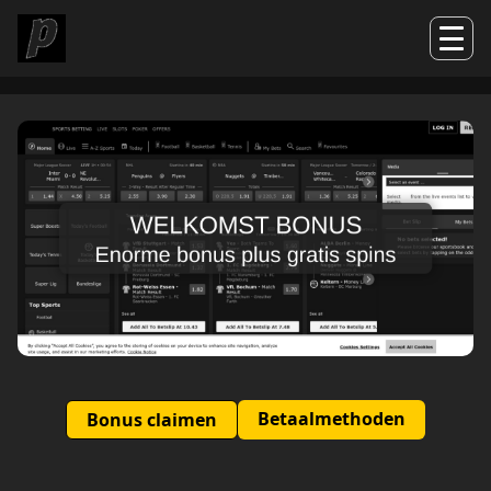
Betaalmethoden
Bonus claimen