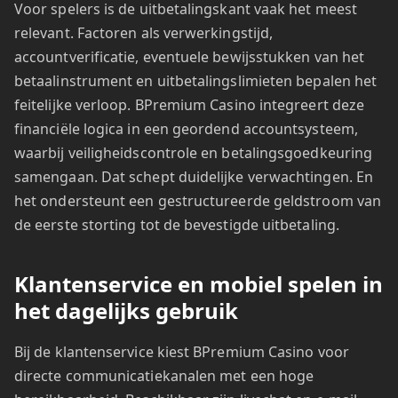
Voor spelers is de uitbetalingskant vaak het meest
relevant. Factoren als verwerkingstijd,
accountverificatie, eventuele bewijsstukken van het
betaalinstrument en uitbetalingslimieten bepalen het
feitelijke verloop. BPremium Casino integreert deze
financiële logica in een geordend accountsysteem,
waarbij veiligheidscontrole en betalingsgoedkeuring
samengaan. Dat schept duidelijke verwachtingen. En
het ondersteunt een gestructureerde geldstroom van
de eerste storting tot de bevestigde uitbetaling.
Klantenservice en mobiel spelen in
het dagelijks gebruik
Bij de klantenservice kiest BPremium Casino voor
directe communicatiekanalen met een hoge