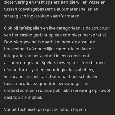
slotervaring en trekt spelers aan die willen wisselen
tussen toevalsgebaseerde automatenspellen en
strategisch ingestoken kaartformaten.
Ook bij tafelspellen en live-categorieën is de structuur
van het casino gericht op een compleet merkprofiel.
Doorslaggevend is daarbij minder de absolute
hoeveelheid afzonderlijke categorieën dan de
integratie van het aanbod in een consistente
accountomgeving. Spelers bewegen zich zo binnen
één uniform systeem voor login, kassabeheer,
verificatie en spelstart. Dat maakt het schakelen
tussen productsegmenten eenvoudiger en
ondersteunt een rustige gebruikerservaring op zowel
desktop als mobiel.
Vanuit technisch perspectief staan bij een