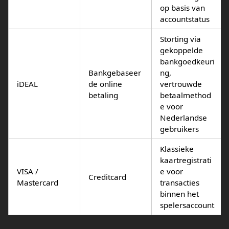
op basis van
accountstatus
Storting via
gekoppelde
bankgoedkeuri
Bankgebaseer
ng,
iDEAL
de online
vertrouwde
betaling
betaalmethod
e voor
Nederlandse
gebruikers
Klassieke
kaartregistrati
VISA /
e voor
Creditcard
Mastercard
transacties
binnen het
spelersaccount